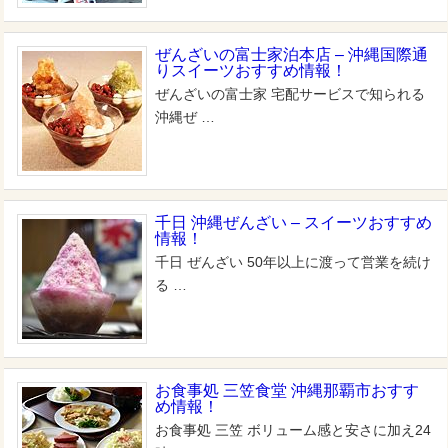
ぜんざいの富士家泊本店 – 沖縄国際通
りスイーツおすすめ情報！
ぜんざいの富士家 宅配サービスで知られる
沖縄ぜ …
千日 沖縄ぜんざい – スイーツおすすめ
情報！
千日 ぜんざい 50年以上に渡って営業を続け
る …
お食事処 三笠食堂 沖縄那覇市おすす
め情報！
お食事処 三笠 ボリューム感と安さに加え24