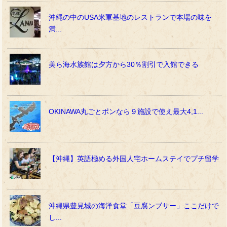
沖縄の中のUSA米軍基地のレストランで本場の味を
満...
美ら海水族館は夕方から30％割引で入館できる
OKINAWA丸ごとポンなら９施設で使え最大4,1...
【沖縄】英語極める外国人宅ホームステイでプチ留学
沖縄県豊見城の海洋食堂「豆腐ンブサー」ここだけで
し...