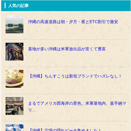
人気の記事
沖縄の高速道路は朝・夕方・夜とETC割引で激安
基地が多い沖縄は米軍放出品が安くて豊富
【沖縄】ちんすこうは新垣ブランドでハズレなし！
まるでアメリカ西海岸の景色、米軍基地内、嘉手納マ
リ...
【沖縄】穴場の隠れビーチ集めました！