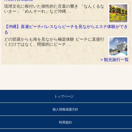
琉球文化に根付いた個性的た言葉の響き 「なんくるな
いさー」「めんそーれ」など沖縄 …
【沖縄】喜瀬ビーチパレスならビーチを見ながらエステ体験ができ
る
どの部屋からも海を見ながら極楽体験 ビーチに直接行
くだけではなく、間接的にビーチ …
観光旅行一覧
トップページ
個人情報保護方針
利用規約