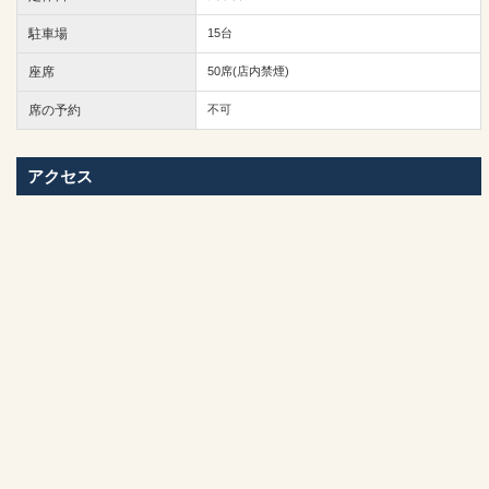
駐車場
15台
座席
50席(店内禁煙)
席の予約
不可
アクセス