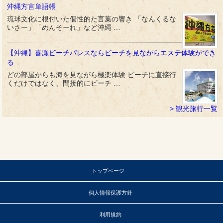
沖縄方言単語帳
琉球文化に根付いた個性的た言葉の響き 「なんくるな
いさー」「めんそーれ」など沖縄 …
【沖縄】喜瀬ビーチパレスならビーチを見ながらエステ体験ができ
る
どの部屋からも海を見ながら極楽体験 ビーチに直接行
くだけではなく、間接的にビーチ …
観光旅行一覧
トップページ
個人情報保護方針
利用規約