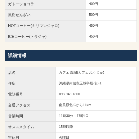
ガトーショコラ
400円
風樹ぜんざい
500円
HOTコーヒー(キリマンジャロ)
450円
ICEコーヒー(トラジャ)
450円
詳細情報
店名
カフェ 風樹(カフェ ふうじゅ)
住所
沖縄県南城市玉城字垣花8-1
電話番号
098-948-1800
交通アクセス
南風原北ICから11km
営業時間
11時30分～17時LO
オススメタイム
15時以降
定休日
火曜日