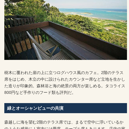
樹木に覆われた崖の上に立つログハウス風のカフェ。2階のテラス
席をはじめ、木立の中に設けられたカウンター席など立地を生かし
た造りが印象的。森林浴と海の絶景の両方が楽しめる。タコライス
800円など手作りのフード類も評判だ。
緑とオーシャンビューの共演
森越しに海を望む2階のテラス席では、まるで空中に浮いているか
のような感覚に！室内には畳席、テーブル席もあります。店内の家