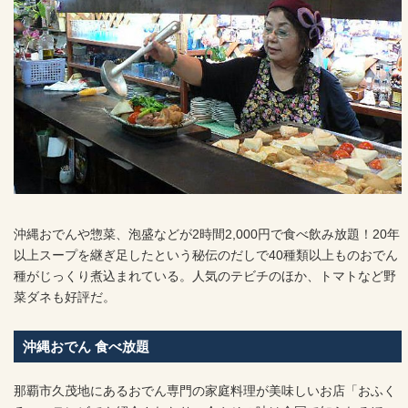
沖縄おでんや惣菜、泡盛などが2時間2,000円で食べ飲み放題！20年
以上スープを継ぎ足したという秘伝のだしで40種類以上ものおでん
種がじっくり煮込まれている。人気のテビチのほか、トマトなど野
菜ダネも好評だ。
沖縄おでん 食べ放題
那覇市久茂地にあるおでん専門の家庭料理が美味しいお店「おふく