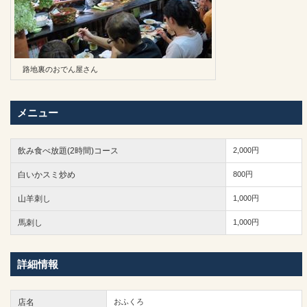
路地裏のおでん屋さん
メニュー
飲み食べ放題(2時間)コース
2,000円
白いかスミ炒め
800円
山羊刺し
1,000円
馬刺し
1,000円
詳細情報
店名
おふくろ