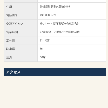
住所
沖縄県那覇市久茂地1-8-7
電話番号
098-868-6721
交通アクセス
ゆいレール県庁前駅から徒歩5分
営業時間
17時30分～24時00分(土曜は23時)
定休日
日・祝日
駐車場
無
座席
50席
アクセス