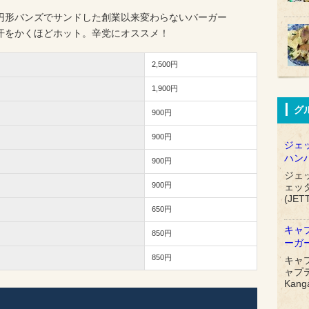
円形バンズでサンドした創業以来変わらないバーガー
汗をかくほどホット。辛党にオススメ！
2,500円
1,900円
グ
900円
900円
ジェ
ハン
900円
ジェ
900円
ェッ
(JET
650円
キャ
850円
ーガ
850円
キャ
ャプテ
Kang