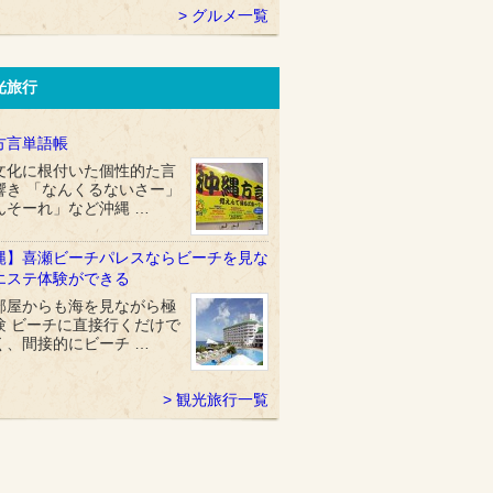
グルメ一覧
光旅行
方言単語帳
文化に根付いた個性的た言
響き 「なんくるないさー」
んそーれ」など沖縄 …
縄】喜瀬ビーチパレスならビーチを見な
エステ体験ができる
部屋からも海を見ながら極
験 ビーチに直接行くだけで
く、間接的にビーチ …
観光旅行一覧