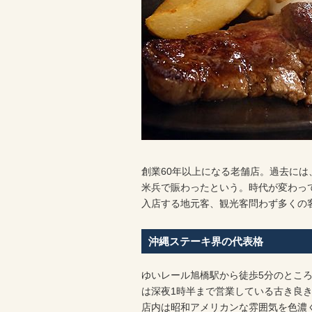
創業60年以上になる老舗店。過去に
米兵で賑わったという。時代が変わって
入店する地元客、観光客問わず多くの
沖縄ステーキ界の代表格
ゆいレール旭橋駅から徒歩5分のところにある
は深夜1時半まで営業している古き良
店内は昭和アメリカンな雰囲気を色濃