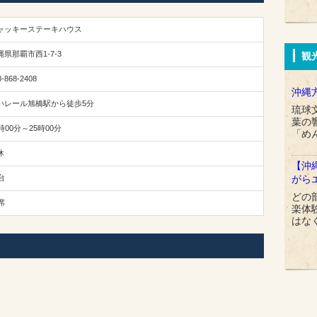
ャッキーステーキハウス
縄県那覇市西1-7-3
観
8-868-2408
沖縄
いレール旭橋駅から徒歩5分
琉球
葉の
時00分～25時00分
「め
休
【沖
台
がら
どの
席
楽体
はな