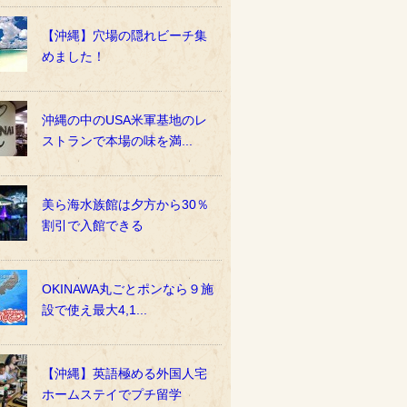
【沖縄】穴場の隠れビーチ集
めました！
沖縄の中のUSA米軍基地のレ
ストランで本場の味を満...
美ら海水族館は夕方から30％
割引で入館できる
OKINAWA丸ごとポンなら９施
設で使え最大4,1...
【沖縄】英語極める外国人宅
ホームステイでプチ留学