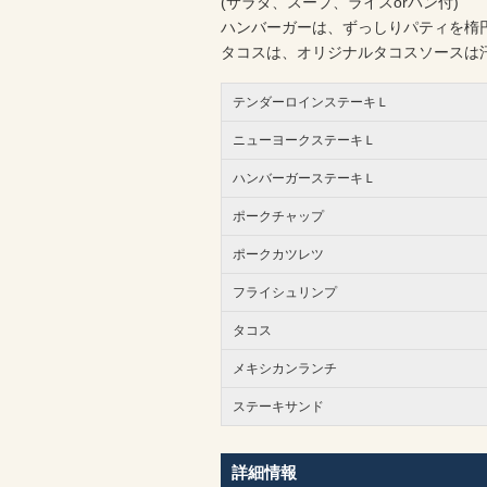
(サラダ、スープ、ライスorパン付)
ハンバーガーは、ずっしりパティを楕
タコスは、オリジナルタコスソースは
テンダーロインステーキＬ
ニューヨークステーキＬ
ハンバーガーステーキＬ
ポークチャップ
ポークカツレツ
フライシュリンプ
タコス
メキシカンランチ
ステーキサンド
詳細情報