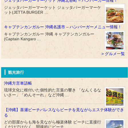
ジェッタバーガーマーケット 沖縄北谷町 – ハンバーガー情報！
ジェッタバーガーマーケット ジェッタバーガーマーケ
ット(JETTA BURGER …
キャプテンカンガルー 沖縄名護市 – ハンバーガーメニュー情報！
キャプテンカンガルー 沖縄 キャプテンカンガルー
(Captain Kangaro …
グルメ一覧
観光旅行
沖縄方言単語帳
琉球文化に根付いた個性的た言葉の響き 「なんくるな
いさー」「めんそーれ」など沖縄 …
【沖縄】喜瀬ビーチパレスならビーチを見ながらエステ体験ができ
る
どの部屋からも海を見ながら極楽体験 ビーチに直接行
くだけではなく、間接的にビーチ …