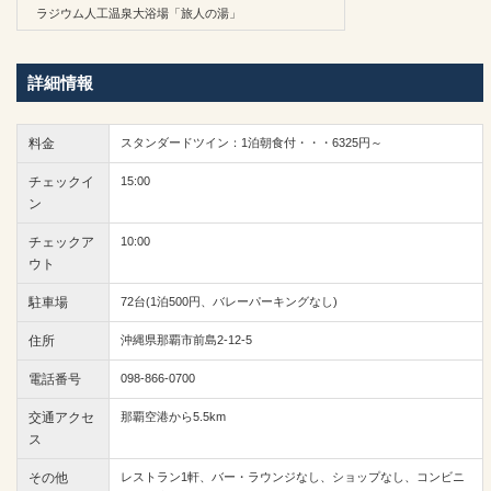
ラジウム人工温泉大浴場「旅人の湯」
詳細情報
料金
スタンダードツイン：1泊朝食付・・・6325円～
チェックイ
15:00
ン
チェックア
10:00
ウト
駐車場
72台(1泊500円、バレーパーキングなし)
住所
沖縄県那覇市前島2-12-5
電話番号
098-866-0700
交通アクセ
那覇空港から5.5km
ス
その他
レストラン1軒、バー・ラウンジなし、ショップなし、コンビニ