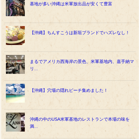
基地が多い沖縄は米軍放出品が安くて豊富
【沖縄】ちんすこうは新垣ブランドでハズレなし！
まるでアメリカ西海岸の景色、米軍基地内、嘉手納マ
リ...
【沖縄】穴場の隠れビーチ集めました！
沖縄の中のUSA米軍基地のレストランで本場の味を
満...