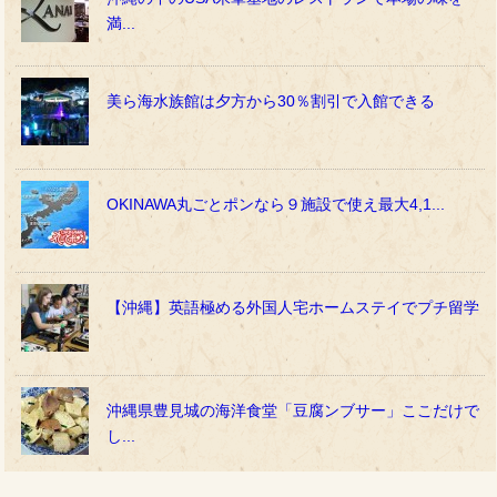
満...
美ら海水族館は夕方から30％割引で入館できる
OKINAWA丸ごとポンなら９施設で使え最大4,1...
【沖縄】英語極める外国人宅ホームステイでプチ留学
沖縄県豊見城の海洋食堂「豆腐ンブサー」ここだけで
し...