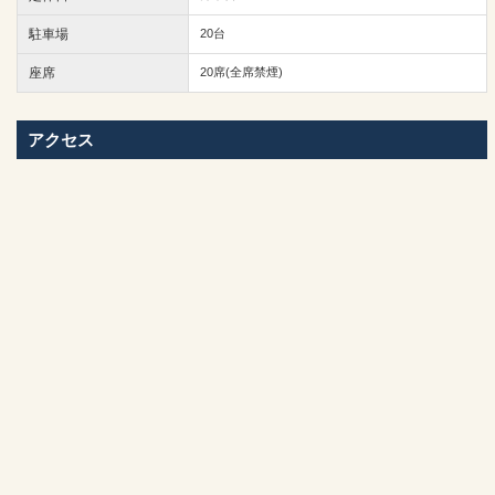
駐車場
20台
座席
20席(全席禁煙)
アクセス