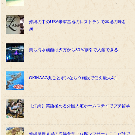
沖縄の中のUSA米軍基地のレストランで本場の味を
満...
美ら海水族館は夕方から30％割引で入館できる
OKINAWA丸ごとポンなら９施設で使え最大4,1...
【沖縄】英語極める外国人宅ホームステイでプチ留学
沖縄県豊見城の海洋食堂「豆腐ンブサー」ここだけで