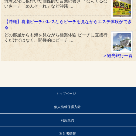
琉球文化に根付いた個性的た言葉の響き 「なんくるな
いさー」「めんそーれ」など沖縄 …
【沖縄】喜瀬ビーチパレスならビーチを見ながらエステ体験ができ
る
どの部屋からも海を見ながら極楽体験 ビーチに直接行
くだけではなく、間接的にビーチ …
観光旅行一覧
トップページ
個人情報保護方針
利用規約
運営者情報