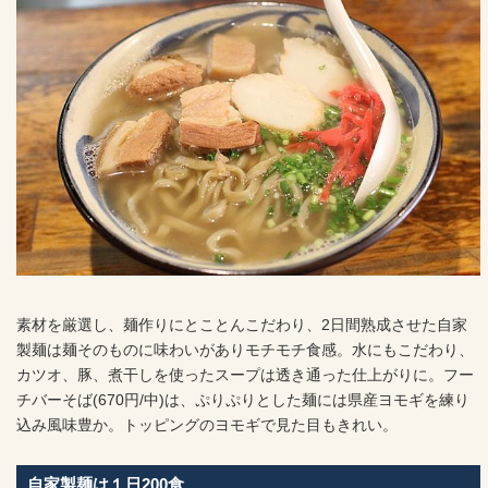
素材を厳選し、麺作りにとことんこだわり、2日間熟成させた自家
製麺は麺そのものに味わいがありモチモチ食感。水にもこだわり、
カツオ、豚、煮干しを使ったスープは透き通った仕上がりに。フー
チバーそば(670円/中)は、ぷりぷりとした麺には県産ヨモギを練り
込み風味豊か。トッピングのヨモギで見た目もきれい。
自家製麺は１日200食