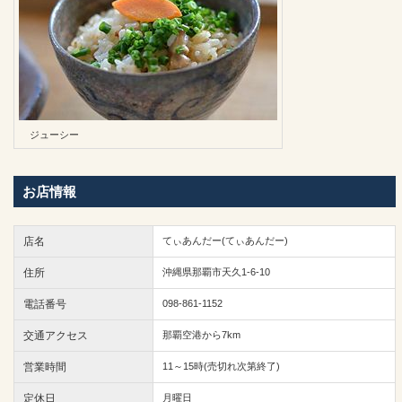
ジューシー
お店情報
店名
てぃあんだー(てぃあんだー)
住所
沖縄県那覇市天久1-6-10
電話番号
098-861-1152
交通アクセス
那覇空港から7km
営業時間
11～15時(売切れ次第終了)
定休日
月曜日