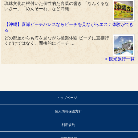
琉球文化に根付いた個性的た言葉の響き 「なんくるな
いさー」「めんそーれ」など沖縄 …
【沖縄】喜瀬ビーチパレスならビーチを見ながらエステ体験ができ
る
どの部屋からも海を見ながら極楽体験 ビーチに直接行
くだけではなく、間接的にビーチ …
観光旅行一覧
トップページ
個人情報保護方針
利用規約