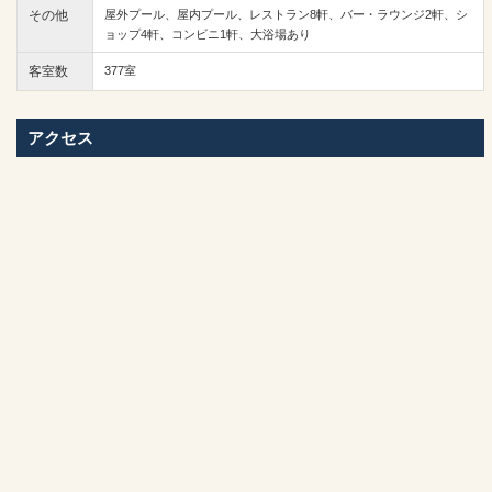
その他
屋外プール、屋内プール、レストラン8軒、バー・ラウンジ2軒、シ
ョップ4軒、コンビニ1軒、大浴場あり
客室数
377室
アクセス