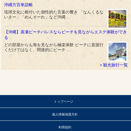
沖縄方言単語帳
琉球文化に根付いた個性的た言葉の響き 「なんくるな
いさー」「めんそーれ」など沖縄 …
【沖縄】喜瀬ビーチパレスならビーチを見ながらエステ体験ができ
る
どの部屋からも海を見ながら極楽体験 ビーチに直接行
くだけではなく、間接的にビーチ …
観光旅行一覧
トップページ
個人情報保護方針
利用規約