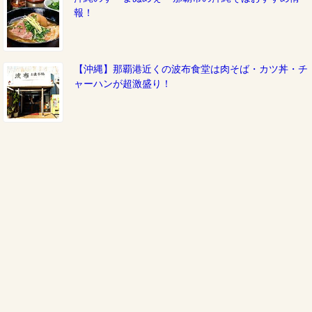
報！
【沖縄】那覇港近くの波布食堂は肉そば・カツ丼・チ
ャーハンが超激盛り！