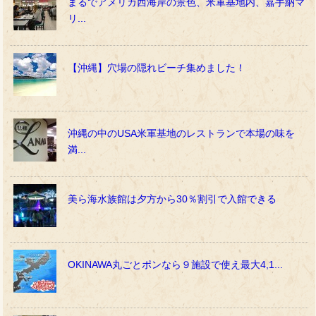
まるでアメリカ西海岸の景色、米軍基地内、嘉手納マ
リ...
【沖縄】穴場の隠れビーチ集めました！
沖縄の中のUSA米軍基地のレストランで本場の味を
満...
美ら海水族館は夕方から30％割引で入館できる
OKINAWA丸ごとポンなら９施設で使え最大4,1...