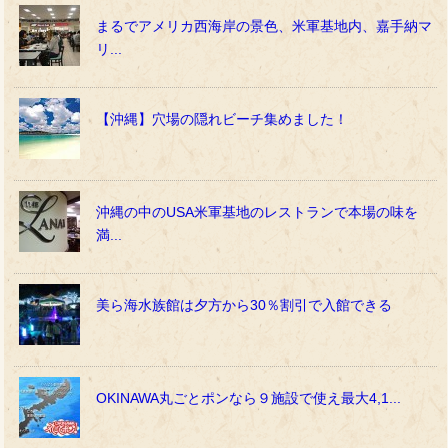
まるでアメリカ西海岸の景色、米軍基地内、嘉手納マ
リ...
【沖縄】穴場の隠れビーチ集めました！
沖縄の中のUSA米軍基地のレストランで本場の味を
満...
美ら海水族館は夕方から30％割引で入館できる
OKINAWA丸ごとポンなら９施設で使え最大4,1...